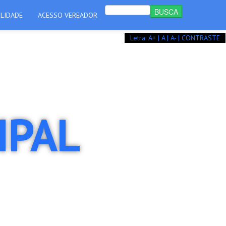
ILIDADE
ACESSO VEREADOR
Letra: A+
| A |
A- |
CONTRASTE
IPAL